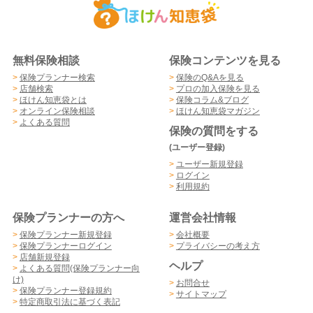
無料保険相談
保険コンテンツを見る
>
保険プランナー検索
>
保険のQ&Aを見る
>
店舗検索
>
プロの加入保険を見る
>
ほけん知恵袋とは
>
保険コラム&ブログ
>
オンライン保険相談
>
ほけん知恵袋マガジン
>
よくある質問
保険の質問をする
(ユーザー登録)
>
ユーザー新規登録
>
ログイン
>
利用規約
保険プランナーの方へ
運営会社情報
>
保険プランナー新規登録
>
会社概要
>
保険プランナーログイン
>
プライバシーの考え方
>
店舗新規登録
ヘルプ
>
よくある質問(保険プランナー向
け)
>
お問合せ
>
保険プランナー登録規約
>
サイトマップ
>
特定商取引法に基づく表記