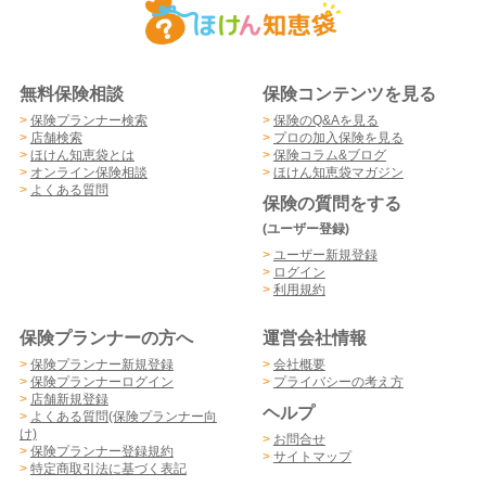
無料保険相談
保険コンテンツを見る
>
保険プランナー検索
>
保険のQ&Aを見る
>
店舗検索
>
プロの加入保険を見る
>
ほけん知恵袋とは
>
保険コラム&ブログ
>
オンライン保険相談
>
ほけん知恵袋マガジン
>
よくある質問
保険の質問をする
(ユーザー登録)
>
ユーザー新規登録
>
ログイン
>
利用規約
保険プランナーの方へ
運営会社情報
>
保険プランナー新規登録
>
会社概要
>
保険プランナーログイン
>
プライバシーの考え方
>
店舗新規登録
ヘルプ
>
よくある質問(保険プランナー向
け)
>
お問合せ
>
保険プランナー登録規約
>
サイトマップ
>
特定商取引法に基づく表記