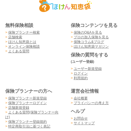
無料保険相談
保険コンテンツを見る
>
保険プランナー検索
>
保険のQ&Aを見る
>
店舗検索
>
プロの加入保険を見る
>
ほけん知恵袋とは
>
保険コラム&ブログ
>
オンライン保険相談
>
ほけん知恵袋マガジン
>
よくある質問
保険の質問をする
(ユーザー登録)
>
ユーザー新規登録
>
ログイン
>
利用規約
保険プランナーの方へ
運営会社情報
>
保険プランナー新規登録
>
会社概要
>
保険プランナーログイン
>
プライバシーの考え方
>
店舗新規登録
ヘルプ
>
よくある質問(保険プランナー向
け)
>
お問合せ
>
保険プランナー登録規約
>
サイトマップ
>
特定商取引法に基づく表記