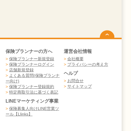
保険プランナーの方へ
運営会社情報
>
保険プランナー新規登録
>
会社概要
>
保険プランナーログイン
>
プライバシーの考え方
>
店舗新規登録
ヘルプ
>
よくある質問(保険プランナ
>
お問合せ
ー向け)
>
サイトマップ
>
保険プランナー登録規約
>
特定商取引法に基づく表記
LINEマーケティング事業
>
保険募集人向けLINE営業ツ
ール【Llinks】