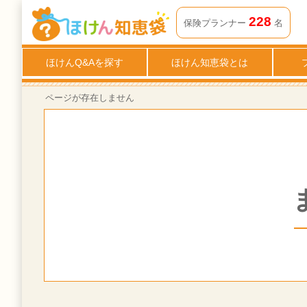
ページが存在しません | ほけん知恵袋
228
保険プランナー
名
ほけんQ&Aを探す
ほけん知恵袋とは
ページが存在しません