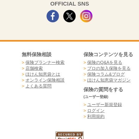
OFFICIAL SNS
無料保険相談
保険コンテンツを見る
>
保険プランナー検索
>
保険のQ&Aを見る
>
店舗検索
>
プロの加入保険を見る
>
ほけん知恵袋とは
>
保険コラム&ブログ
>
オンライン保険相談
>
ほけん知恵袋マガジン
>
よくある質問
保険の質問をする
(ユーザー登録)
>
ユーザー新規登録
>
ログイン
>
利用規約