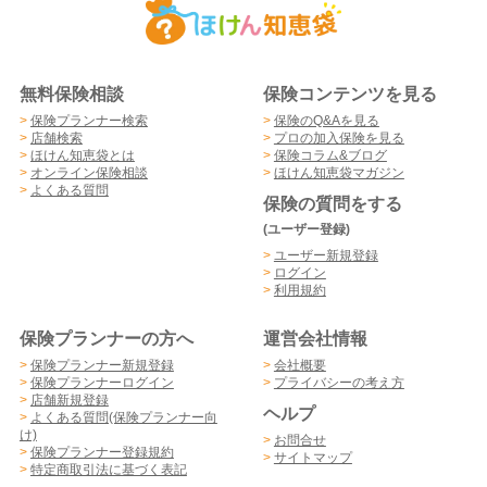
無料保険相談
保険コンテンツを見る
>
保険プランナー検索
>
保険のQ&Aを見る
>
店舗検索
>
プロの加入保険を見る
>
ほけん知恵袋とは
>
保険コラム&ブログ
>
オンライン保険相談
>
ほけん知恵袋マガジン
>
よくある質問
保険の質問をする
(ユーザー登録)
>
ユーザー新規登録
>
ログイン
>
利用規約
保険プランナーの方へ
運営会社情報
>
保険プランナー新規登録
>
会社概要
>
保険プランナーログイン
>
プライバシーの考え方
>
店舗新規登録
ヘルプ
>
よくある質問(保険プランナー向
け)
>
お問合せ
>
保険プランナー登録規約
>
サイトマップ
>
特定商取引法に基づく表記