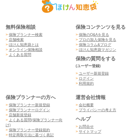
無料保険相談
保険コンテンツを見る
>
保険プランナー検索
>
保険のQ&Aを見る
>
店舗検索
>
プロの加入保険を見る
>
ほけん知恵袋とは
>
保険コラム&ブログ
>
オンライン保険相談
>
ほけん知恵袋マガジン
>
よくある質問
保険の質問をする
(ユーザー登録)
>
ユーザー新規登録
>
ログイン
>
利用規約
保険プランナーの方へ
運営会社情報
>
保険プランナー新規登録
>
会社概要
>
保険プランナーログイン
>
プライバシーの考え方
>
店舗新規登録
ヘルプ
>
よくある質問(保険プランナー向
け)
>
お問合せ
>
保険プランナー登録規約
>
サイトマップ
>
特定商取引法に基づく表記