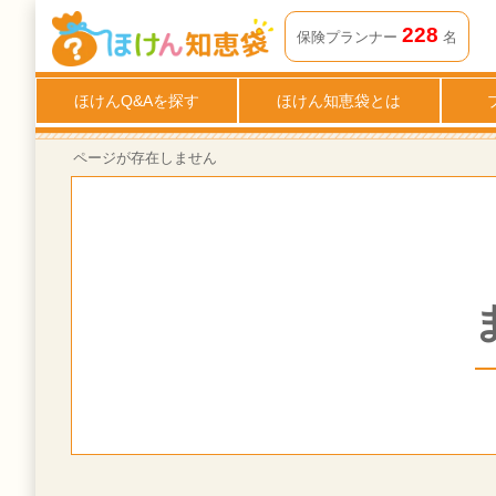
ページが存在しません | ほけん知恵袋
228
保険プランナー
名
ほけんQ&Aを探す
ほけん知恵袋とは
ページが存在しません