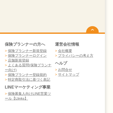
保険プランナーの方へ
運営会社情報
>
保険プランナー新規登録
>
会社概要
>
保険プランナーログイン
>
プライバシーの考え方
>
店舗新規登録
ヘルプ
>
よくある質問(保険プランナ
>
お問合せ
ー向け)
>
サイトマップ
>
保険プランナー登録規約
>
特定商取引法に基づく表記
LINEマーケティング事業
>
保険募集人向けLINE営業ツ
ール【Llinks】