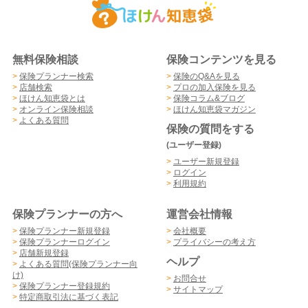
無料保険相談
保険コンテンツを見る
>
保険プランナー検索
>
保険のQ&Aを見る
>
店舗検索
>
プロの加入保険を見る
>
ほけん知恵袋とは
>
保険コラム&ブログ
>
オンライン保険相談
>
ほけん知恵袋マガジン
>
よくある質問
保険の質問をする
(ユーザー登録)
>
ユーザー新規登録
>
ログイン
>
利用規約
保険プランナーの方へ
運営会社情報
>
保険プランナー新規登録
>
会社概要
>
保険プランナーログイン
>
プライバシーの考え方
>
店舗新規登録
ヘルプ
>
よくある質問(保険プランナー向
け)
>
お問合せ
>
保険プランナー登録規約
>
サイトマップ
>
特定商取引法に基づく表記