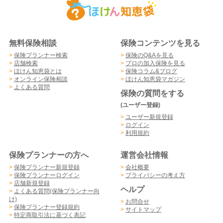
無料保険相談
保険コンテンツを見る
>
保険プランナー検索
>
保険のQ&Aを見る
>
店舗検索
>
プロの加入保険を見る
>
ほけん知恵袋とは
>
保険コラム&ブログ
>
オンライン保険相談
>
ほけん知恵袋マガジン
>
よくある質問
保険の質問をする
(ユーザー登録)
>
ユーザー新規登録
>
ログイン
>
利用規約
保険プランナーの方へ
運営会社情報
>
保険プランナー新規登録
>
会社概要
>
保険プランナーログイン
>
プライバシーの考え方
>
店舗新規登録
ヘルプ
>
よくある質問(保険プランナー向
け)
>
お問合せ
>
保険プランナー登録規約
>
サイトマップ
>
特定商取引法に基づく表記