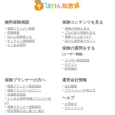
無料保険相談
保険コンテンツを見る
>
保険プランナー検索
>
保険のQ&Aを見る
>
店舗検索
>
プロの加入保険を見る
>
ほけん知恵袋とは
>
保険コラム&ブログ
>
オンライン保険相談
>
ほけん知恵袋マガジン
>
よくある質問
保険の質問をする
(ユーザー登録)
>
ユーザー新規登録
>
ログイン
>
利用規約
保険プランナーの方へ
運営会社情報
>
保険プランナー新規登録
>
会社概要
>
保険プランナーログイン
>
プライバシーの考え方
>
店舗新規登録
ヘルプ
>
よくある質問(保険プランナー向
け)
>
お問合せ
>
保険プランナー登録規約
>
サイトマップ
>
特定商取引法に基づく表記