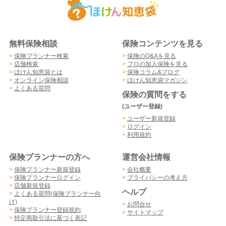
無料保険相談
保険コンテンツを見る
>
保険プランナー検索
>
保険のQ&Aを見る
>
店舗検索
>
プロの加入保険を見る
>
ほけん知恵袋とは
>
保険コラム&ブログ
>
オンライン保険相談
>
ほけん知恵袋マガジン
>
よくある質問
保険の質問をする
(ユーザー登録)
>
ユーザー新規登録
>
ログイン
>
利用規約
保険プランナーの方へ
運営会社情報
>
保険プランナー新規登録
>
会社概要
>
保険プランナーログイン
>
プライバシーの考え方
>
店舗新規登録
ヘルプ
>
よくある質問(保険プランナー向
け)
>
お問合せ
>
保険プランナー登録規約
>
サイトマップ
>
特定商取引法に基づく表記