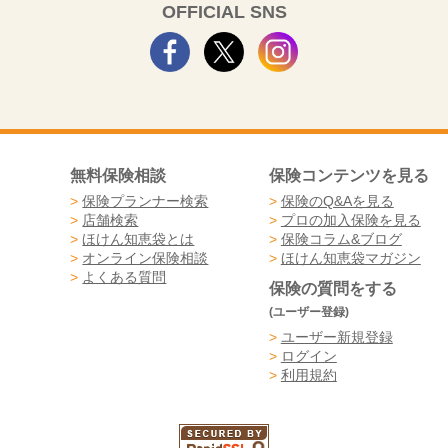
OFFICIAL SNS
無料保険相談
保険コンテンツを見る
>
保険プランナー検索
>
保険のQ&Aを見る
>
店舗検索
>
プロの加入保険を見る
>
ほけん知恵袋とは
>
保険コラム&ブログ
>
オンライン保険相談
>
ほけん知恵袋マガジン
>
よくある質問
保険の質問をする
(ユーザー登録)
>
ユーザー新規登録
>
ログイン
>
利用規約