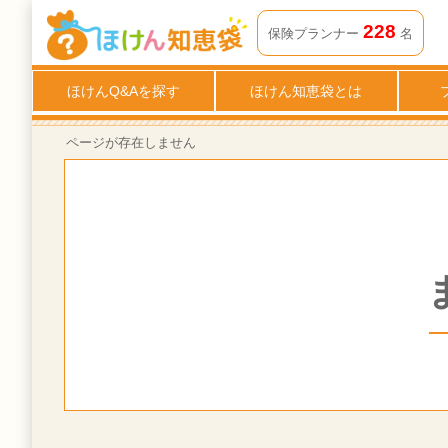
ページが存在しません | ほけん知恵袋
228
保険プランナー
名
ほけんQ&Aを探す
ほけん知恵袋とは
ページが存在しません