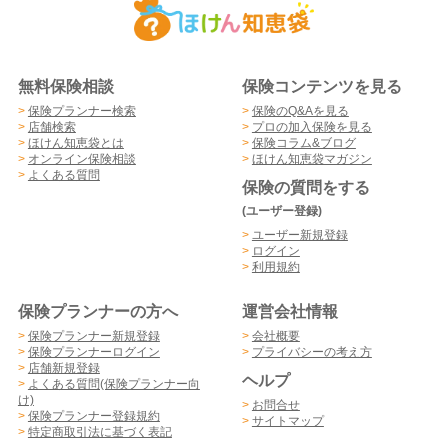
無料保険相談
保険コンテンツを見る
>
保険プランナー検索
>
保険のQ&Aを見る
>
店舗検索
>
プロの加入保険を見る
>
ほけん知恵袋とは
>
保険コラム&ブログ
>
オンライン保険相談
>
ほけん知恵袋マガジン
>
よくある質問
保険の質問をする
(ユーザー登録)
>
ユーザー新規登録
>
ログイン
>
利用規約
保険プランナーの方へ
運営会社情報
>
保険プランナー新規登録
>
会社概要
>
保険プランナーログイン
>
プライバシーの考え方
>
店舗新規登録
ヘルプ
>
よくある質問(保険プランナー向
け)
>
お問合せ
>
保険プランナー登録規約
>
サイトマップ
>
特定商取引法に基づく表記