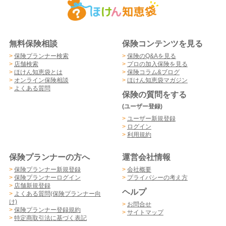
無料保険相談
保険コンテンツを見る
>
保険プランナー検索
>
保険のQ&Aを見る
>
店舗検索
>
プロの加入保険を見る
>
ほけん知恵袋とは
>
保険コラム&ブログ
>
オンライン保険相談
>
ほけん知恵袋マガジン
>
よくある質問
保険の質問をする
(ユーザー登録)
>
ユーザー新規登録
>
ログイン
>
利用規約
保険プランナーの方へ
運営会社情報
>
保険プランナー新規登録
>
会社概要
>
保険プランナーログイン
>
プライバシーの考え方
>
店舗新規登録
ヘルプ
>
よくある質問(保険プランナー向
け)
>
お問合せ
>
保険プランナー登録規約
>
サイトマップ
>
特定商取引法に基づく表記