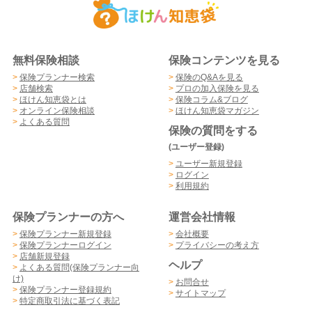
無料保険相談
保険コンテンツを見る
>
保険プランナー検索
>
保険のQ&Aを見る
>
店舗検索
>
プロの加入保険を見る
>
ほけん知恵袋とは
>
保険コラム&ブログ
>
オンライン保険相談
>
ほけん知恵袋マガジン
>
よくある質問
保険の質問をする
(ユーザー登録)
>
ユーザー新規登録
>
ログイン
>
利用規約
保険プランナーの方へ
運営会社情報
>
保険プランナー新規登録
>
会社概要
>
保険プランナーログイン
>
プライバシーの考え方
>
店舗新規登録
ヘルプ
>
よくある質問(保険プランナー向
け)
>
お問合せ
>
保険プランナー登録規約
>
サイトマップ
>
特定商取引法に基づく表記