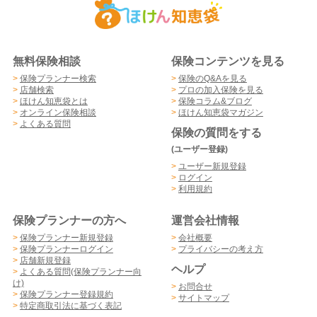
無料保険相談
保険コンテンツを見る
>
保険プランナー検索
>
保険のQ&Aを見る
>
店舗検索
>
プロの加入保険を見る
>
ほけん知恵袋とは
>
保険コラム&ブログ
>
オンライン保険相談
>
ほけん知恵袋マガジン
>
よくある質問
保険の質問をする
(ユーザー登録)
>
ユーザー新規登録
>
ログイン
>
利用規約
保険プランナーの方へ
運営会社情報
>
保険プランナー新規登録
>
会社概要
>
保険プランナーログイン
>
プライバシーの考え方
>
店舗新規登録
ヘルプ
>
よくある質問(保険プランナー向
け)
>
お問合せ
>
保険プランナー登録規約
>
サイトマップ
>
特定商取引法に基づく表記