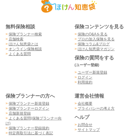
無料保険相談
保険コンテンツを見る
>
保険プランナー検索
>
保険のQ&Aを見る
>
店舗検索
>
プロの加入保険を見る
>
ほけん知恵袋とは
>
保険コラム&ブログ
>
オンライン保険相談
>
ほけん知恵袋マガジン
>
よくある質問
保険の質問をする
(ユーザー登録)
>
ユーザー新規登録
>
ログイン
>
利用規約
保険プランナーの方へ
運営会社情報
>
保険プランナー新規登録
>
会社概要
>
保険プランナーログイン
>
プライバシーの考え方
>
店舗新規登録
ヘルプ
>
よくある質問(保険プランナー向
け)
>
お問合せ
>
保険プランナー登録規約
>
サイトマップ
>
特定商取引法に基づく表記