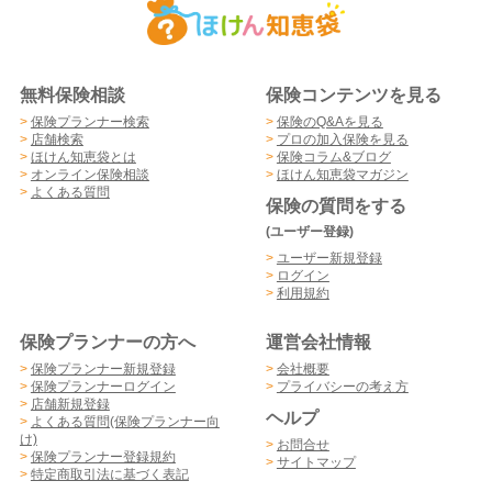
無料保険相談
保険コンテンツを見る
>
保険プランナー検索
>
保険のQ&Aを見る
>
店舗検索
>
プロの加入保険を見る
>
ほけん知恵袋とは
>
保険コラム&ブログ
>
オンライン保険相談
>
ほけん知恵袋マガジン
>
よくある質問
保険の質問をする
(ユーザー登録)
>
ユーザー新規登録
>
ログイン
>
利用規約
保険プランナーの方へ
運営会社情報
>
保険プランナー新規登録
>
会社概要
>
保険プランナーログイン
>
プライバシーの考え方
>
店舗新規登録
ヘルプ
>
よくある質問(保険プランナー向
け)
>
お問合せ
>
保険プランナー登録規約
>
サイトマップ
>
特定商取引法に基づく表記