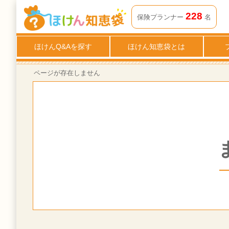
ページが存在しません | ほけん知恵袋
228
保険プランナー
名
ほけんQ&Aを探す
ほけん知恵袋とは
ページが存在しません