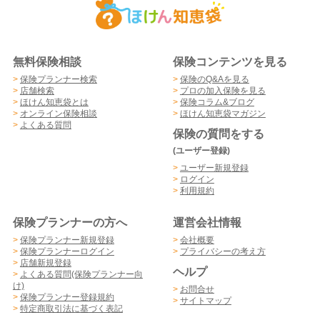
無料保険相談
保険コンテンツを見る
>
保険プランナー検索
>
保険のQ&Aを見る
>
店舗検索
>
プロの加入保険を見る
>
ほけん知恵袋とは
>
保険コラム&ブログ
>
オンライン保険相談
>
ほけん知恵袋マガジン
>
よくある質問
保険の質問をする
(ユーザー登録)
>
ユーザー新規登録
>
ログイン
>
利用規約
保険プランナーの方へ
運営会社情報
>
保険プランナー新規登録
>
会社概要
>
保険プランナーログイン
>
プライバシーの考え方
>
店舗新規登録
ヘルプ
>
よくある質問(保険プランナー向
け)
>
お問合せ
>
保険プランナー登録規約
>
サイトマップ
>
特定商取引法に基づく表記