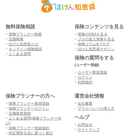
無料保険相談
保険コンテンツを見る
>
保険プランナー検索
>
保険のQ&Aを見る
>
店舗検索
>
プロの加入保険を見る
>
ほけん知恵袋とは
>
保険コラム&ブログ
>
オンライン保険相談
>
ほけん知恵袋マガジン
>
よくある質問
保険の質問をする
(ユーザー登録)
>
ユーザー新規登録
>
ログイン
>
利用規約
保険プランナーの方へ
運営会社情報
>
保険プランナー新規登録
>
会社概要
>
保険プランナーログイン
>
プライバシーの考え方
>
店舗新規登録
ヘルプ
>
よくある質問(保険プランナー向
け)
>
お問合せ
>
保険プランナー登録規約
>
サイトマップ
>
特定商取引法に基づく表記