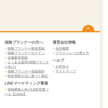
保険プランナーの方へ
運営会社情報
>
保険プランナー新規登録
>
会社概要
>
保険プランナーログイン
>
プライバシーの考え方
>
店舗新規登録
ヘルプ
>
よくある質問(保険プランナ
>
お問合せ
ー向け)
>
サイトマップ
>
保険プランナー登録規約
>
特定商取引法に基づく表記
LINEマーケティング事業
>
保険募集人向けLINE営業ツ
ール【Llinks】