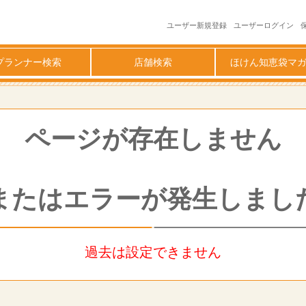
ユーザー新規登録
ユーザーログイン
プランナー検索
店舗検索
ほけん知恵袋マ
ページが存在しません
またはエラーが発生しまし
過去は設定できません