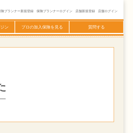
保険プランナー新規登録
保険プランナーログイン
店舗新規登録
店舗ログイン
ガジン
プロの加入保険を見る
質問する
た