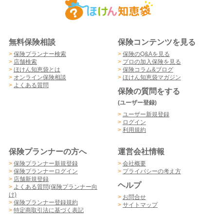
無料保険相談
保険コンテンツを見る
>
保険プランナー検索
>
保険のQ&Aを見る
>
店舗検索
>
プロの加入保険を見る
>
ほけん知恵袋とは
>
保険コラム&ブログ
>
オンライン保険相談
>
ほけん知恵袋マガジン
>
よくある質問
保険の質問をする
(ユーザー登録)
>
ユーザー新規登録
>
ログイン
>
利用規約
保険プランナーの方へ
運営会社情報
>
保険プランナー新規登録
>
会社概要
>
保険プランナーログイン
>
プライバシーの考え方
>
店舗新規登録
ヘルプ
>
よくある質問(保険プランナー向
け)
>
お問合せ
>
保険プランナー登録規約
>
サイトマップ
>
特定商取引法に基づく表記