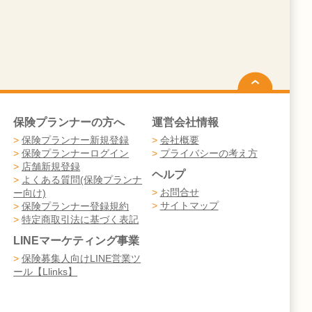
保険プランナーの方へ
運営会社情報
>
保険プランナー新規登録
>
会社概要
>
保険プランナーログイン
>
プライバシーの考え方
>
店舗新規登録
ヘルプ
>
よくある質問(保険プランナ
>
お問合せ
ー向け)
>
サイトマップ
>
保険プランナー登録規約
>
特定商取引法に基づく表記
LINEマーケティング事業
>
保険募集人向けLINE営業ツ
ール【Llinks】