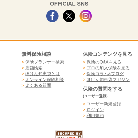
OFFICIAL SNS
無料保険相談
保険コンテンツを見る
>
保険プランナー検索
>
保険のQ&Aを見る
>
店舗検索
>
プロの加入保険を見る
>
ほけん知恵袋とは
>
保険コラム&ブログ
>
オンライン保険相談
>
ほけん知恵袋マガジン
>
よくある質問
保険の質問をする
(ユーザー登録)
>
ユーザー新規登録
>
ログイン
>
利用規約