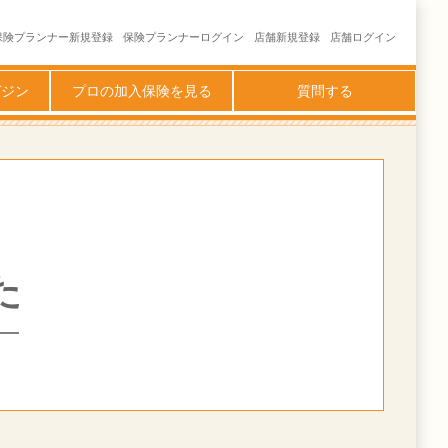
保険プランナー新規登録
保険プランナーログイン
店舗新規登録
店舗ログイン
ガジン
プロの加入保険を見る
質問する
た