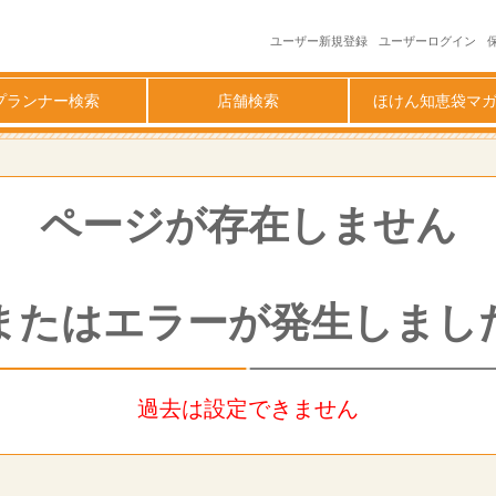
ユーザー新規登録
ユーザーログイン
プランナー検索
店舗検索
ほけん知恵袋マ
ページが存在しません
またはエラーが発生しまし
過去は設定できません