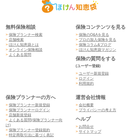
無料保険相談
保険コンテンツを見る
>
保険プランナー検索
>
保険のQ&Aを見る
>
店舗検索
>
プロの加入保険を見る
>
ほけん知恵袋とは
>
保険コラム&ブログ
>
オンライン保険相談
>
ほけん知恵袋マガジン
>
よくある質問
保険の質問をする
(ユーザー登録)
>
ユーザー新規登録
>
ログイン
>
利用規約
保険プランナーの方へ
運営会社情報
>
保険プランナー新規登録
>
会社概要
>
保険プランナーログイン
>
プライバシーの考え方
>
店舗新規登録
ヘルプ
>
よくある質問(保険プランナー向
け)
>
お問合せ
>
保険プランナー登録規約
>
サイトマップ
>
特定商取引法に基づく表記