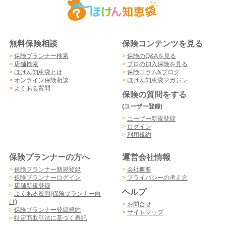
無料保険相談
保険コンテンツを見る
>
保険プランナー検索
>
保険のQ&Aを見る
>
店舗検索
>
プロの加入保険を見る
>
ほけん知恵袋とは
>
保険コラム&ブログ
>
オンライン保険相談
>
ほけん知恵袋マガジン
>
よくある質問
保険の質問をする
(ユーザー登録)
>
ユーザー新規登録
>
ログイン
>
利用規約
保険プランナーの方へ
運営会社情報
>
保険プランナー新規登録
>
会社概要
>
保険プランナーログイン
>
プライバシーの考え方
>
店舗新規登録
ヘルプ
>
よくある質問(保険プランナー向
け)
>
お問合せ
>
保険プランナー登録規約
>
サイトマップ
>
特定商取引法に基づく表記