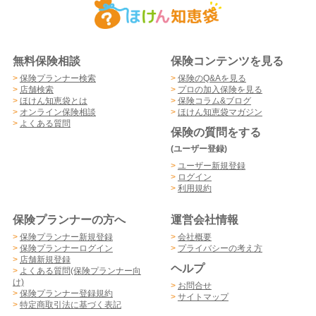
無料保険相談
保険コンテンツを見る
>
保険プランナー検索
>
保険のQ&Aを見る
>
店舗検索
>
プロの加入保険を見る
>
ほけん知恵袋とは
>
保険コラム&ブログ
>
オンライン保険相談
>
ほけん知恵袋マガジン
>
よくある質問
保険の質問をする
(ユーザー登録)
>
ユーザー新規登録
>
ログイン
>
利用規約
保険プランナーの方へ
運営会社情報
>
保険プランナー新規登録
>
会社概要
>
保険プランナーログイン
>
プライバシーの考え方
>
店舗新規登録
ヘルプ
>
よくある質問(保険プランナー向
け)
>
お問合せ
>
保険プランナー登録規約
>
サイトマップ
>
特定商取引法に基づく表記