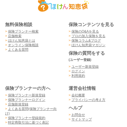
無料保険相談
保険コンテンツを見る
>
保険プランナー検索
>
保険のQ&Aを見る
>
店舗検索
>
プロの加入保険を見る
>
ほけん知恵袋とは
>
保険コラム&ブログ
>
オンライン保険相談
>
ほけん知恵袋マガジン
>
よくある質問
保険の質問をする
(ユーザー登録)
>
ユーザー新規登録
>
ログイン
>
利用規約
保険プランナーの方へ
運営会社情報
>
保険プランナー新規登録
>
会社概要
>
保険プランナーログイン
>
プライバシーの考え方
>
店舗新規登録
ヘルプ
>
よくある質問(保険プランナー向
け)
>
お問合せ
>
保険プランナー登録規約
>
サイトマップ
>
特定商取引法に基づく表記