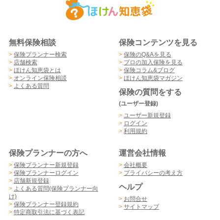
無料保険相談
保険コンテンツを見る
>
保険プランナー検索
>
保険のQ&Aを見る
>
店舗検索
>
プロの加入保険を見る
>
ほけん知恵袋とは
>
保険コラム&ブログ
>
オンライン保険相談
>
ほけん知恵袋マガジン
>
よくある質問
保険の質問をする
(ユーザー登録)
>
ユーザー新規登録
>
ログイン
>
利用規約
保険プランナーの方へ
運営会社情報
>
保険プランナー新規登録
>
会社概要
>
保険プランナーログイン
>
プライバシーの考え方
>
店舗新規登録
ヘルプ
>
よくある質問(保険プランナー向
け)
>
お問合せ
>
保険プランナー登録規約
>
サイトマップ
>
特定商取引法に基づく表記