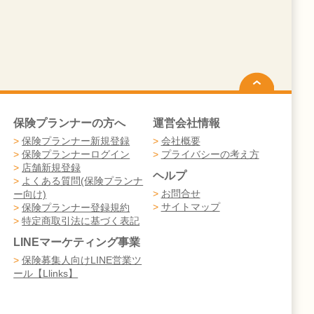
保険プランナーの方へ
運営会社情報
>
保険プランナー新規登録
>
会社概要
>
保険プランナーログイン
>
プライバシーの考え方
>
店舗新規登録
ヘルプ
>
よくある質問(保険プランナ
>
お問合せ
ー向け)
>
サイトマップ
>
保険プランナー登録規約
>
特定商取引法に基づく表記
LINEマーケティング事業
>
保険募集人向けLINE営業ツ
ール【Llinks】