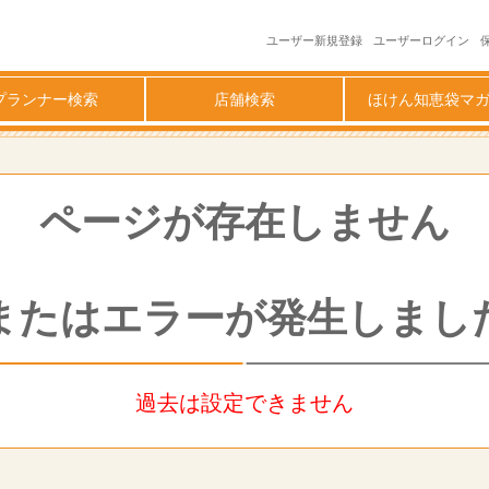
ユーザー新規登録
ユーザーログイン
プランナー検索
店舗検索
ほけん知恵袋マ
ページが存在しません
またはエラーが発生しまし
過去は設定できません