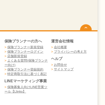
保険プランナーの方へ
運営会社情報
>
保険プランナー新規登録
>
会社概要
>
保険プランナーログイン
>
プライバシーの考え方
>
店舗新規登録
ヘルプ
>
よくある質問(保険プランナ
>
お問合せ
ー向け)
>
サイトマップ
>
保険プランナー登録規約
>
特定商取引法に基づく表記
LINEマーケティング事業
>
保険募集人向けLINE営業ツ
ール【Llinks】