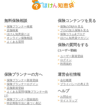
無料保険相談
保険コンテンツを見る
>
保険プランナー検索
>
保険のQ&Aを見る
>
店舗検索
>
プロの加入保険を見る
>
ほけん知恵袋とは
>
保険コラム&ブログ
>
オンライン保険相談
>
ほけん知恵袋マガジン
>
よくある質問
保険の質問をする
(ユーザー登録)
>
ユーザー新規登録
>
ログイン
>
利用規約
保険プランナーの方へ
運営会社情報
>
保険プランナー新規登録
>
会社概要
>
保険プランナーログイン
>
プライバシーの考え方
>
店舗新規登録
ヘルプ
>
よくある質問(保険プランナー向
け)
>
お問合せ
>
保険プランナー登録規約
>
サイトマップ
>
特定商取引法に基づく表記