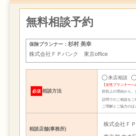
無料相談予約
杉村 美幸
保険プランナー：
株式会社ＦＰバンク 東京office
来店相談
【
女性プランナーへ
相談方法
必須
防犯上の理由から、
訪問でのご相談をご
ご理解とご協力のほ
株式会社ＦＰバ
相談店舗(事務所)