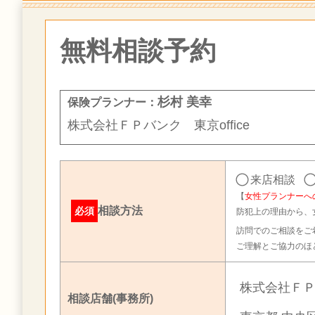
無料相談予約
杉村 美幸
保険プランナー：
株式会社ＦＰバンク 東京office
来店相談
【
女性プランナーへ
相談方法
必須
防犯上の理由から、
訪問でのご相談をご
ご理解とご協力のほ
株式会社ＦＰバ
相談店舗(事務所)