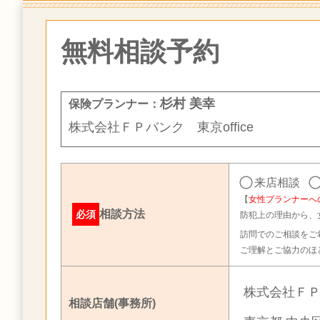
無料相談予約
杉村 美幸
保険プランナー：
株式会社ＦＰバンク 東京office
来店相談
【
女性プランナーへ
相談方法
必須
防犯上の理由から、
訪問でのご相談をご
ご理解とご協力のほ
株式会社ＦＰバ
相談店舗(事務所)