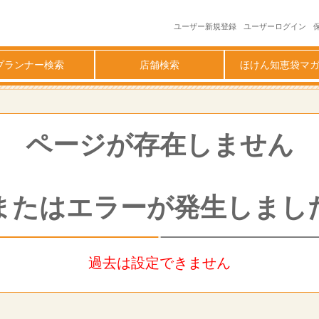
ユーザー新規登録
ユーザーログイン
プランナー検索
店舗検索
ほけん知恵袋マ
ページが存在しません
またはエラーが発生しまし
過去は設定できません