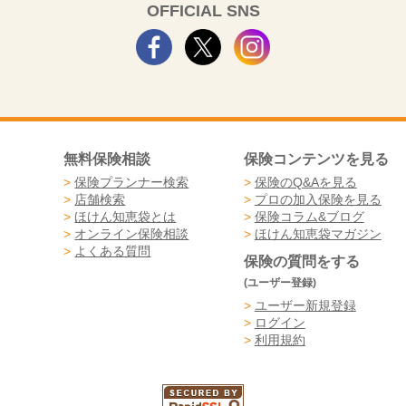
OFFICIAL SNS
無料保険相談
保険コンテンツを見る
>
保険プランナー検索
>
保険のQ&Aを見る
>
店舗検索
>
プロの加入保険を見る
>
ほけん知恵袋とは
>
保険コラム&ブログ
>
オンライン保険相談
>
ほけん知恵袋マガジン
>
よくある質問
保険の質問をする
(ユーザー登録)
>
ユーザー新規登録
>
ログイン
>
利用規約