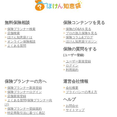
無料保険相談
保険コンテンツを見る
>
保険プランナー検索
>
保険のQ&Aを見る
>
店舗検索
>
プロの加入保険を見る
>
ほけん知恵袋とは
>
保険コラム&ブログ
>
オンライン保険相談
>
ほけん知恵袋マガジン
>
よくある質問
保険の質問をする
(ユーザー登録)
>
ユーザー新規登録
>
ログイン
>
利用規約
保険プランナーの方へ
運営会社情報
>
保険プランナー新規登録
>
会社概要
>
保険プランナーログイン
>
プライバシーの考え方
>
店舗新規登録
ヘルプ
>
よくある質問(保険プランナー向
け)
>
お問合せ
>
保険プランナー登録規約
>
サイトマップ
>
特定商取引法に基づく表記