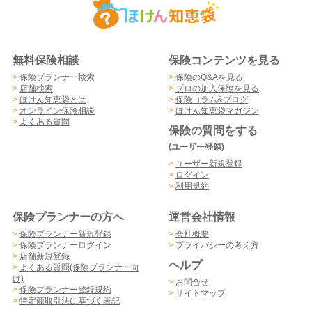
無料保険相談
保険コンテンツを見る
>
保険プランナー検索
>
保険のQ&Aを見る
>
店舗検索
>
プロの加入保険を見る
>
ほけん知恵袋とは
>
保険コラム&ブログ
>
オンライン保険相談
>
ほけん知恵袋マガジン
>
よくある質問
保険の質問をする
(ユーザー登録)
>
ユーザー新規登録
>
ログイン
>
利用規約
保険プランナーの方へ
運営会社情報
>
保険プランナー新規登録
>
会社概要
>
保険プランナーログイン
>
プライバシーの考え方
>
店舗新規登録
ヘルプ
>
よくある質問(保険プランナー向
け)
>
お問合せ
>
保険プランナー登録規約
>
サイトマップ
>
特定商取引法に基づく表記