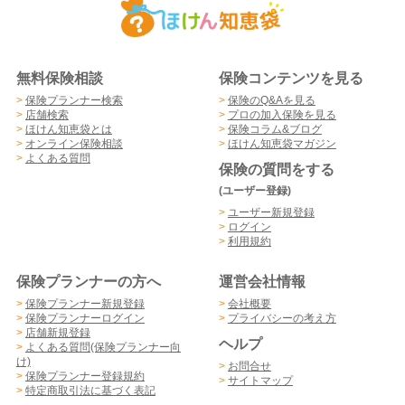
無料保険相談
保険コンテンツを見る
>
保険プランナー検索
>
保険のQ&Aを見る
>
店舗検索
>
プロの加入保険を見る
>
ほけん知恵袋とは
>
保険コラム&ブログ
>
オンライン保険相談
>
ほけん知恵袋マガジン
>
よくある質問
保険の質問をする
(ユーザー登録)
>
ユーザー新規登録
>
ログイン
>
利用規約
保険プランナーの方へ
運営会社情報
>
保険プランナー新規登録
>
会社概要
>
保険プランナーログイン
>
プライバシーの考え方
>
店舗新規登録
ヘルプ
>
よくある質問(保険プランナー向
け)
>
お問合せ
>
保険プランナー登録規約
>
サイトマップ
>
特定商取引法に基づく表記