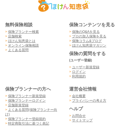
無料保険相談
保険コンテンツを見る
>
保険プランナー検索
>
保険のQ&Aを見る
>
店舗検索
>
プロの加入保険を見る
>
ほけん知恵袋とは
>
保険コラム&ブログ
>
オンライン保険相談
>
ほけん知恵袋マガジン
>
よくある質問
保険の質問をする
(ユーザー登録)
>
ユーザー新規登録
>
ログイン
>
利用規約
保険プランナーの方へ
運営会社情報
>
保険プランナー新規登録
>
会社概要
>
保険プランナーログイン
>
プライバシーの考え方
>
店舗新規登録
ヘルプ
>
よくある質問(保険プランナー向
け)
>
お問合せ
>
保険プランナー登録規約
>
サイトマップ
>
特定商取引法に基づく表記