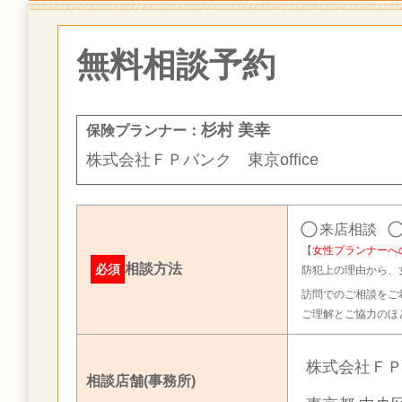
無料相談予約
杉村 美幸
保険プランナー：
株式会社ＦＰバンク 東京office
来店相談
【
女性プランナーへ
相談方法
必須
防犯上の理由から、
訪問でのご相談をご
ご理解とご協力のほ
株式会社ＦＰバ
相談店舗(事務所)