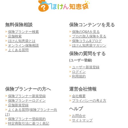
無料保険相談
保険コンテンツを見る
>
保険プランナー検索
>
保険のQ&Aを見る
>
店舗検索
>
プロの加入保険を見る
>
ほけん知恵袋とは
>
保険コラム&ブログ
>
オンライン保険相談
>
ほけん知恵袋マガジン
>
よくある質問
保険の質問をする
(ユーザー登録)
>
ユーザー新規登録
>
ログイン
>
利用規約
保険プランナーの方へ
運営会社情報
>
保険プランナー新規登録
>
会社概要
>
保険プランナーログイン
>
プライバシーの考え方
>
店舗新規登録
ヘルプ
>
よくある質問(保険プランナー向
け)
>
お問合せ
>
保険プランナー登録規約
>
サイトマップ
>
特定商取引法に基づく表記