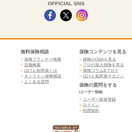
OFFICIAL SNS
無料保険相談
保険コンテンツを見る
>
保険プランナー検索
>
保険のQ&Aを見る
>
店舗検索
>
プロの加入保険を見る
>
ほけん知恵袋とは
>
保険コラム&ブログ
>
オンライン保険相談
>
ほけん知恵袋マガジン
>
よくある質問
保険の質問をする
(ユーザー登録)
>
ユーザー新規登録
>
ログイン
>
利用規約