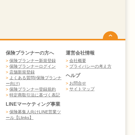
保険プランナーの方へ
運営会社情報
>
保険プランナー新規登録
>
会社概要
>
保険プランナーログイン
>
プライバシーの考え方
>
店舗新規登録
ヘルプ
>
よくある質問(保険プランナ
>
お問合せ
ー向け)
>
サイトマップ
>
保険プランナー登録規約
>
特定商取引法に基づく表記
LINEマーケティング事業
>
保険募集人向けLINE営業ツ
ール【Llinks】