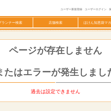
ユーザー新規登録
ユーザーログイン
プランナー検索
店舗検索
ほけん知恵袋マ
ページが存在しません
またはエラーが発生しまし
過去は設定できません