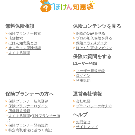
無料保険相談
保険コンテンツを見る
>
保険プランナー検索
>
保険のQ&Aを見る
>
店舗検索
>
プロの加入保険を見る
>
ほけん知恵袋とは
>
保険コラム&ブログ
>
オンライン保険相談
>
ほけん知恵袋マガジン
>
よくある質問
保険の質問をする
(ユーザー登録)
>
ユーザー新規登録
>
ログイン
>
利用規約
保険プランナーの方へ
運営会社情報
>
保険プランナー新規登録
>
会社概要
>
保険プランナーログイン
>
プライバシーの考え方
>
店舗新規登録
ヘルプ
>
よくある質問(保険プランナー向
け)
>
お問合せ
>
保険プランナー登録規約
>
サイトマップ
>
特定商取引法に基づく表記