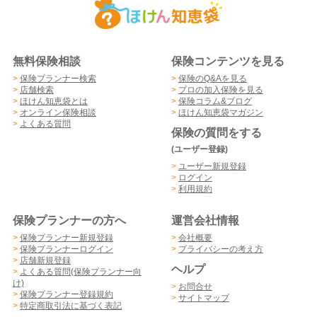
無料保険相談
保険コンテンツを見る
>
保険プランナー検索
>
保険のQ&Aを見る
>
店舗検索
>
プロの加入保険を見る
>
ほけん知恵袋とは
>
保険コラム&ブログ
>
オンライン保険相談
>
ほけん知恵袋マガジン
>
よくある質問
保険の質問をする
(ユーザー登録)
>
ユーザー新規登録
>
ログイン
>
利用規約
保険プランナーの方へ
運営会社情報
>
保険プランナー新規登録
>
会社概要
>
保険プランナーログイン
>
プライバシーの考え方
>
店舗新規登録
ヘルプ
>
よくある質問(保険プランナー向
け)
>
お問合せ
>
保険プランナー登録規約
>
サイトマップ
>
特定商取引法に基づく表記