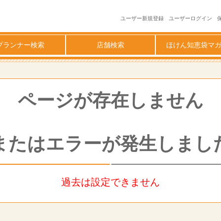
ユーザー新規登録
ユーザーログイン
プランナー検索
店舗検索
ほけん知恵袋マ
ページが存在しません
またはエラーが発生しまし
過去は設定できません