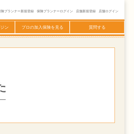
保険プランナー新規登録
保険プランナーログイン
店舗新規登録
店舗ログイン
ガジン
プロの加入保険を見る
質問する
た