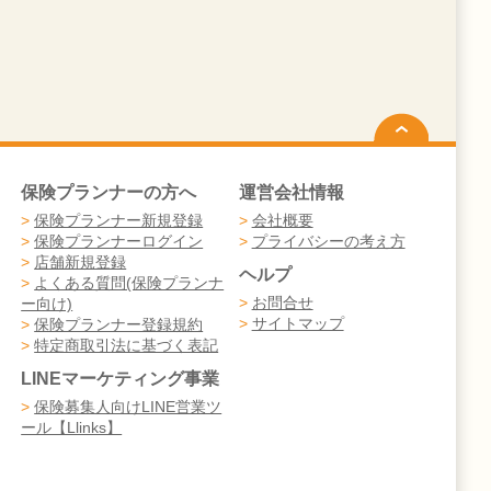
保険プランナーの方へ
運営会社情報
>
保険プランナー新規登録
>
会社概要
>
保険プランナーログイン
>
プライバシーの考え方
>
店舗新規登録
ヘルプ
>
よくある質問(保険プランナ
>
お問合せ
ー向け)
>
サイトマップ
>
保険プランナー登録規約
>
特定商取引法に基づく表記
LINEマーケティング事業
>
保険募集人向けLINE営業ツ
ール【Llinks】