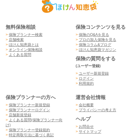
無料保険相談
保険コンテンツを見る
>
保険プランナー検索
>
保険のQ&Aを見る
>
店舗検索
>
プロの加入保険を見る
>
ほけん知恵袋とは
>
保険コラム&ブログ
>
オンライン保険相談
>
ほけん知恵袋マガジン
>
よくある質問
保険の質問をする
(ユーザー登録)
>
ユーザー新規登録
>
ログイン
>
利用規約
保険プランナーの方へ
運営会社情報
>
保険プランナー新規登録
>
会社概要
>
保険プランナーログイン
>
プライバシーの考え方
>
店舗新規登録
ヘルプ
>
よくある質問(保険プランナー向
け)
>
お問合せ
>
保険プランナー登録規約
>
サイトマップ
>
特定商取引法に基づく表記