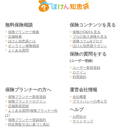
無料保険相談
保険コンテンツを見る
>
保険プランナー検索
>
保険のQ&Aを見る
>
店舗検索
>
プロの加入保険を見る
>
ほけん知恵袋とは
>
保険コラム&ブログ
>
オンライン保険相談
>
ほけん知恵袋マガジン
>
よくある質問
保険の質問をする
(ユーザー登録)
>
ユーザー新規登録
>
ログイン
>
利用規約
保険プランナーの方へ
運営会社情報
>
保険プランナー新規登録
>
会社概要
>
保険プランナーログイン
>
プライバシーの考え方
>
店舗新規登録
ヘルプ
>
よくある質問(保険プランナー向
け)
>
お問合せ
>
保険プランナー登録規約
>
サイトマップ
>
特定商取引法に基づく表記