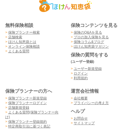
無料保険相談
保険コンテンツを見る
>
保険プランナー検索
>
保険のQ&Aを見る
>
店舗検索
>
プロの加入保険を見る
>
ほけん知恵袋とは
>
保険コラム&ブログ
>
オンライン保険相談
>
ほけん知恵袋マガジン
>
よくある質問
保険の質問をする
(ユーザー登録)
>
ユーザー新規登録
>
ログイン
>
利用規約
保険プランナーの方へ
運営会社情報
>
保険プランナー新規登録
>
会社概要
>
保険プランナーログイン
>
プライバシーの考え方
>
店舗新規登録
ヘルプ
>
よくある質問(保険プランナー向
け)
>
お問合せ
>
保険プランナー登録規約
>
サイトマップ
>
特定商取引法に基づく表記