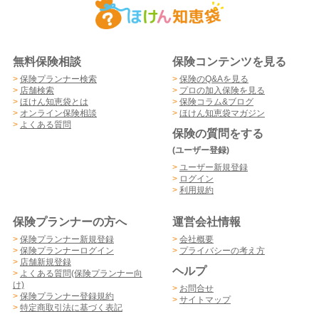
無料保険相談
保険コンテンツを見る
>
保険プランナー検索
>
保険のQ&Aを見る
>
店舗検索
>
プロの加入保険を見る
>
ほけん知恵袋とは
>
保険コラム&ブログ
>
オンライン保険相談
>
ほけん知恵袋マガジン
>
よくある質問
保険の質問をする
(ユーザー登録)
>
ユーザー新規登録
>
ログイン
>
利用規約
保険プランナーの方へ
運営会社情報
>
保険プランナー新規登録
>
会社概要
>
保険プランナーログイン
>
プライバシーの考え方
>
店舗新規登録
ヘルプ
>
よくある質問(保険プランナー向
け)
>
お問合せ
>
保険プランナー登録規約
>
サイトマップ
>
特定商取引法に基づく表記